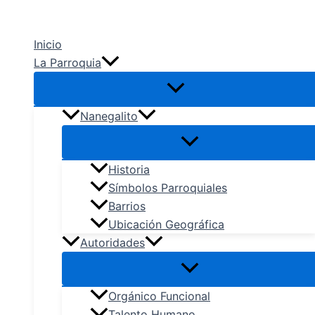
Ir
al
Inicio
contenido
La Parroquia
Nanegalito
Historia
Símbolos Parroquiales
Barrios
Ubicación Geográfica
Autoridades
Orgánico Funcional
Talento Humano